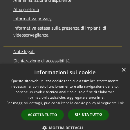
Amministrazione trasparente
Albo pretorio
Informativa privacy
Informativa estesa sulla presenza di impianti di
videosorveglianza
Note legali
Dichiarazione di accessibilità
×
Obbiettivi di accessibilità
Informazioni sui cookie
Questo sito web utilizza cookie tecnici e assimilati strettamente
necessari al corretto funzionamento e alla navigazione del sito,
nonché un cookie tecnico analitico al solo fine di elaborare
informazioni statistiche, aggregate e anonime.
RSS
Copyright © 2026 • Comune di
Per maggiori dettagli, può consultare la cookie policy al seguente
link
Accessibilità
Rialto • Powered by
Privacy
Municipium
Accesso
•
RIFIUTA TUTTO
ACCETTA TUTTO
Cookie
redazione
Mappa del sito
MOSTRA DETTAGLI