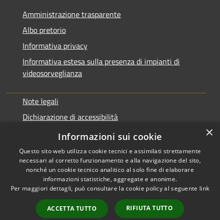
Amministrazione trasparente
Albo pretorio
Informativa privacy
Informativa estesa sulla presenza di impianti di
videosorveglianza
Note legali
Dichiarazione di accessibilità
×
Obbiettivi di accessibilità
Informazioni sui cookie
Questo sito web utilizza cookie tecnici e assimilati strettamente
necessari al corretto funzionamento e alla navigazione del sito,
nonché un cookie tecnico analitico al solo fine di elaborare
informazioni statistiche, aggregate e anonime.
RSS
Copyright © 2026 • Comune di
Per maggiori dettagli, può consultare la cookie policy al seguente
link
Accessibilità
Rialto • Powered by
Privacy
Municipium
Accesso
•
RIFIUTA TUTTO
ACCETTA TUTTO
Cookie
redazione