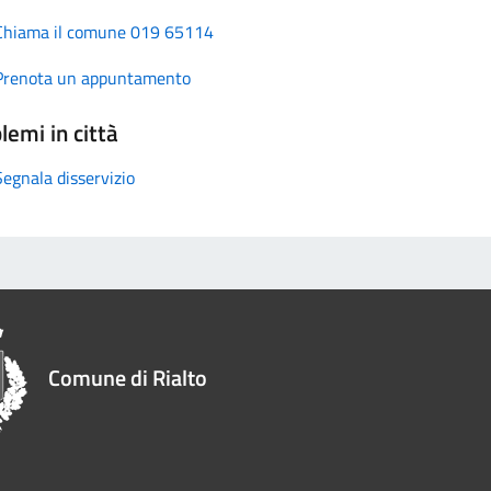
Chiama il comune 019 65114
Prenota un appuntamento
lemi in città
Segnala disservizio
Comune di Rialto