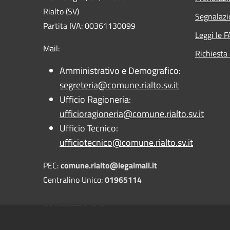
Rialto (SV)
Segnalazi
Partita IVA: 00361130099
Leggi le 
Mail:
Richiesta
Amministrativo e Demografico:
segreteria@comune.rialto.sv.it
Ufficio Ragioneria:
ufficioragioneria@comune.rialto.sv.it
Ufficio Tecnico:
ufficiotecnico@comune.rialto.sv.it
PEC:
comune.rialto@legalmail.it
Centralino Unico:
01965114
CONTATTI D.P.O.
PEC:
dpo@pec.gdpr.nelcomune.it