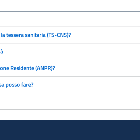
a tessera sanitaria (TS-CNS)?
tà
zione Residente (ANPR)?
sa posso fare?