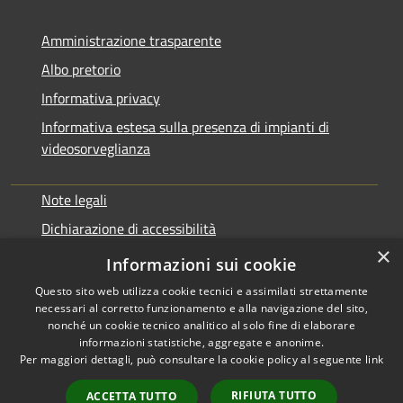
Amministrazione trasparente
Albo pretorio
Informativa privacy
Informativa estesa sulla presenza di impianti di
videosorveglianza
Note legali
Dichiarazione di accessibilità
×
Obbiettivi di accessibilità
Informazioni sui cookie
Questo sito web utilizza cookie tecnici e assimilati strettamente
necessari al corretto funzionamento e alla navigazione del sito,
nonché un cookie tecnico analitico al solo fine di elaborare
informazioni statistiche, aggregate e anonime.
RSS
Copyright © 2026 • Comune di
Per maggiori dettagli, può consultare la cookie policy al seguente
link
Accessibilità
Rialto • Powered by
Privacy
Municipium
Accesso
•
RIFIUTA TUTTO
ACCETTA TUTTO