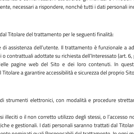
ttente, necessari a rispondere, nonché tutti i dati personali i
dal Titolare del trattamento per le seguenti finalità:
e di assistenza dell’utente. Il trattamento è funzionale a a
o contrattuali adottate su richiesta dell’Interessato (art. 6, 
elle pagine web del Sito e dei loro contenuti. In quest
tolare a garantire accessibilità e sicurezza del proprio Sito (a
o di strumenti elettronici, con modalità e procedure stret
 usi illeciti o il non corretto utilizzo degli stessi, o l’access
che e gestionali. I dati personali saranno trattati dal Titol
ente nominati quali Responsabili del trattamento. In ogni mo