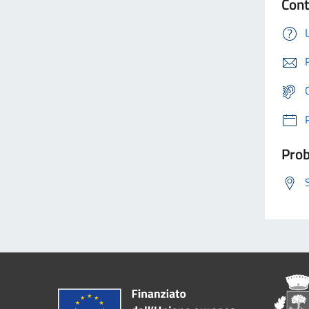
Cont
Prob