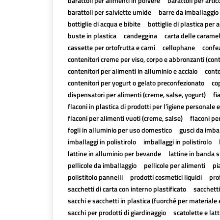
barattoli per alimenti in polvere
barattoli per artico
barattoli per salviette umide
barre da imballaggio 
bottiglie di acqua e bibite
bottiglie di plastica per a
buste in plastica
candeggina
carta delle carame
cassette per ortofrutta e carni
cellophane
confez
contenitori creme per viso, corpo e abbronzanti (con
contenitori per alimenti in alluminio e acciaio
conte
contenitori per yogurt o gelato preconfezionato
cop
dispensatori per alimenti (creme, salse, yogurt)
fi
flaconi in plastica di prodotti per l’igiene personale e
flaconi per alimenti vuoti (creme, salse)
flaconi pe
fogli in alluminio per uso domestico
gusci da imbal
imballaggi in polistirolo
imballaggi in polistirolo
lattine in alluminio per bevande
lattine in banda 
pellicole da imballaggio
pellicole per alimenti
pi
polistitolo pannelli
prodotti cosmetici liquidi
pro
sacchetti di carta con interno plastificato
sacchetti
sacchi e sacchetti in plastica (fuorché per materiale 
sacchi per prodotti di giardinaggio
scatolette e lat