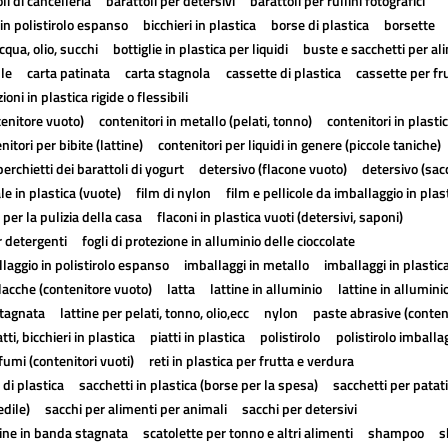
li di cancelleria
barattoli per detersivi
barattoli per rullini fotografici
in polistirolo espanso
bicchieri in plastica
borse di plastica
borsette
cqua, olio, succhi
bottiglie in plastica per liquidi
buste e sacchetti per al
lle
carta patinata
carta stagnola
cassette di plastica
cassette per fr
ioni in plastica rigide o flessibili
tenitore vuoto)
contenitori in metallo (pelati, tonno)
contenitori in plasti
nitori per bibite (lattine)
contenitori per liquidi in genere (piccole taniche)
erchietti dei barattoli di yogurt
detersivo (flacone vuoto)
detersivo (sac
ale in plastica (vuote)
film di nylon
film e pellicole da imballaggio in plas
 per la pulizia della casa
flaconi in plastica vuoti (detersivi, saponi)
r detergenti
fogli di protezione in alluminio delle cioccolate
laggio in polistirolo espanso
imballaggi in metallo
imballaggi in plastic
lacche (contenitore vuoto)
latta
lattine in alluminio
lattine in allumini
stagnata
lattine per pelati, tonno, olio,ecc
nylon
paste abrasive (conten
atti, bicchieri in plastica
piatti in plastica
polistirolo
polistirolo imballa
fumi (contenitori vuoti)
reti in plastica per frutta e verdura
 di plastica
sacchetti in plastica (borse per la spesa)
sacchetti per patat
edile)
sacchi per alimenti per animali
sacchi per detersivi
tine in banda stagnata
scatolette per tonno e altri alimenti
shampoo
s