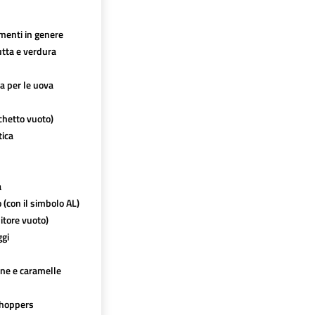
imenti in genere
utta e verdura
ca per le uova
chetto vuoto)
tica
a
o (con il simbolo AL)
itore vuoto)
ggi
ine e caramelle
hoppers