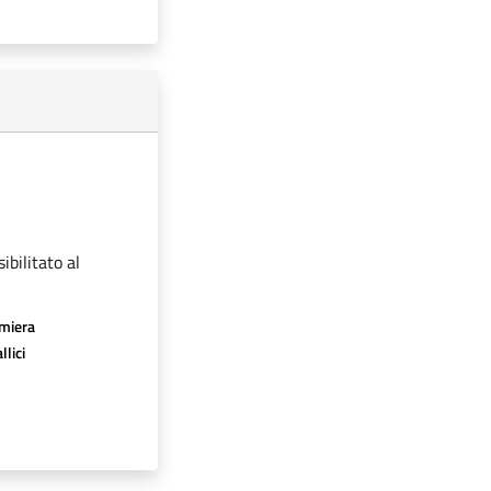
ibilitato al
amiera
llici