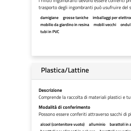
I rifiuti ingombranti devono essere conferiti pr
trasporto degli ingombranti può usufruire del se
damigiane
grosse taniche
imballaggi per elettr
mobilio da giardino in resina
mobili vecchi
onduli
tubi in PVC
Plastica/Lattine
Descrizione
Comprende la raccolta di materiali plastici e tutti
Modalità di conferimento
Possono essere conferiti attraverso sacchi di pl
alcool (contenitore vuoto)
alluminio
barattoli in 