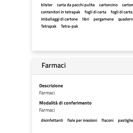
blister
carta da pacchi pulita
cartoncino
carton
contenitori in tetrapak
fogli di carta
fogli di cart
imballaggi di cartone
libri
pergamene
quadern
Tetrapak
Tetra-pak
Farmaci
Descrizione
Farmaci
Modalità di conferimento
Farmaci
disinfettanti
fiale per iniezioni
flaconi
pastigli