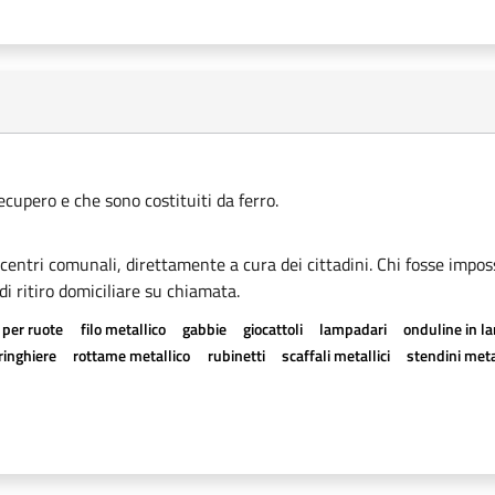
recupero e che sono costituiti da ferro.
i centri comunali, direttamente a cura dei cittadini. Chi fosse imposs
di ritiro domiciliare su chiamata.
 per ruote
filo metallico
gabbie
giocattoli
lampadari
onduline in l
ringhiere
rottame metallico
rubinetti
scaffali metallici
stendini meta