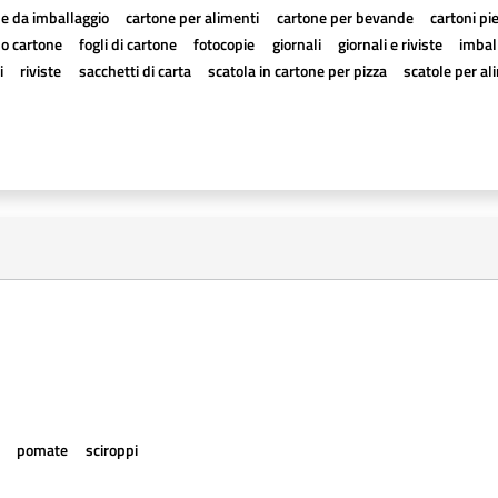
e da imballaggio
cartone per alimenti
cartone per bevande
cartoni pi
a o cartone
fogli di cartone
fotocopie
giornali
giornali e riviste
imball
i
riviste
sacchetti di carta
scatola in cartone per pizza
scatole per al
e
pomate
sciroppi