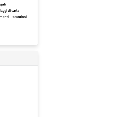
egati
aggi di carta
imenti
scatoloni