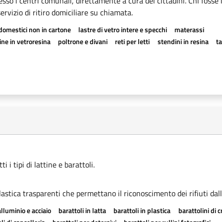
esso i centri comunali, direttamente a cura dei cittadini. Chi fosse 
rvizio di ritiro domiciliare su chiamata.
odomestici non in cartone
lastre di vetro intere e specchi
materassi
ne in vetroresina
poltrone e divani
reti per letti
stendini in resina
t
 i tipi di lattine e barattoli.
astica trasparenti che permettano il riconoscimento dei rifiuti dall
alluminio e acciaio
barattoli in latta
barattoli in plastica
barattolini di 