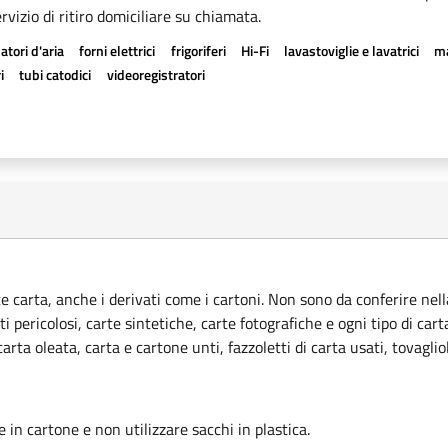
rvizio di ritiro domiciliare su chiamata.
atori d'aria
forni elettrici
frigoriferi
Hi-Fi
lavastoviglie e lavatrici
ma
i
tubi catodici
videoregistratori
ce carta, anche i derivati come i cartoni. Non sono da conferire nella
ti pericolosi, carte sintetiche, carte fotografiche e ogni tipo di car
rta oleata, carta e cartone unti, fazzoletti di carta usati, tovagliol
le in cartone e non utilizzare sacchi in plastica.