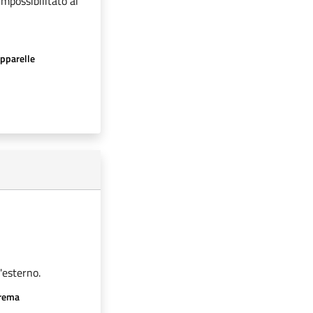
impossibilitato al
apparelle
'esterno.
crema