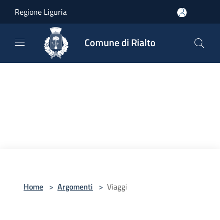
Salta al contenuto principale
Regione Liguria
Comune di Rialto
Home
>
Argomenti
>
Viaggi