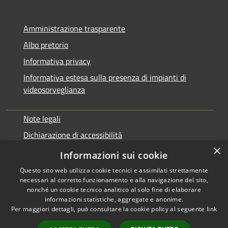
Amministrazione trasparente
Albo pretorio
Informativa privacy
Informativa estesa sulla presenza di impianti di
videosorveglianza
Note legali
Dichiarazione di accessibilità
×
Obbiettivi di accessibilità
Informazioni sui cookie
Questo sito web utilizza cookie tecnici e assimilati strettamente
necessari al corretto funzionamento e alla navigazione del sito,
nonché un cookie tecnico analitico al solo fine di elaborare
informazioni statistiche, aggregate e anonime.
RSS
Copyright © 2026 • Comune di
Per maggiori dettagli, può consultare la cookie policy al seguente
link
Accessibilità
Rialto • Powered by
Privacy
Municipium
Accesso
•