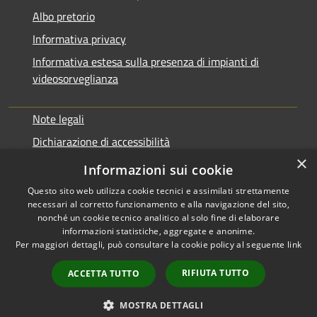
Albo pretorio
Informativa privacy
Informativa estesa sulla presenza di impianti di
videosorveglianza
Note legali
Dichiarazione di accessibilità
×
Obbiettivi di accessibilità
Informazioni sui cookie
Questo sito web utilizza cookie tecnici e assimilati strettamente
necessari al corretto funzionamento e alla navigazione del sito,
nonché un cookie tecnico analitico al solo fine di elaborare
informazioni statistiche, aggregate e anonime.
RSS
Copyright © 2026 • Comune di
Per maggiori dettagli, può consultare la cookie policy al seguente
link
Accessibilità
Rialto • Powered by
Privacy
Municipium
Accesso
•
RIFIUTA TUTTO
ACCETTA TUTTO
Cookie
redazione
Mappa del sito
MOSTRA DETTAGLI