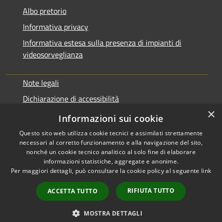
Albo pretorio
Informativa privacy
Informativa estesa sulla presenza di impianti di
videosorveglianza
Note legali
Dichiarazione di accessibilità
×
Obbiettivi di accessibilità
Informazioni sui cookie
Questo sito web utilizza cookie tecnici e assimilati strettamente
necessari al corretto funzionamento e alla navigazione del sito,
nonché un cookie tecnico analitico al solo fine di elaborare
informazioni statistiche, aggregate e anonime.
RSS
Copyright © 2026 • Comune di
Per maggiori dettagli, può consultare la cookie policy al seguente
link
Accessibilità
Rialto • Powered by
Privacy
Municipium
Accesso
•
RIFIUTA TUTTO
ACCETTA TUTTO
Cookie
redazione
Mappa del sito
MOSTRA DETTAGLI