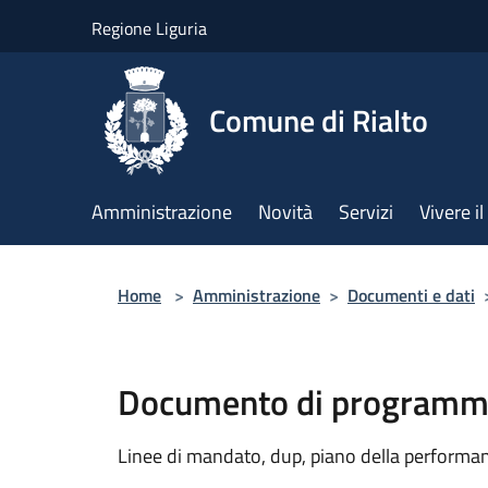
Salta al contenuto principale
Regione Liguria
Comune di Rialto
Amministrazione
Novità
Servizi
Vivere 
Home
>
Amministrazione
>
Documenti e dati
Documento di programma
Linee di mandato, dup, piano della performanc