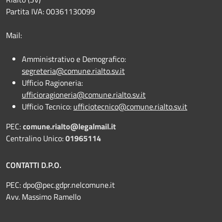
Partita IVA: 00361130099
Mail:
Amministrativo e Demografico:
segreteria@comune.rialto.sv.it
Ufficio Ragioneria:
ufficioragioneria@comune.rialto.sv.it
Ufficio Tecnico:
ufficiotecnico@comune.rialto.sv.it
PEC:
comune.rialto@legalmail.it
Centralino Unico:
01965114
CONTATTI D.P.O.
PEC:
dpo@pec.gdpr.nelcomune.it
Avv. Massimo Ramello