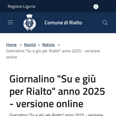
Salta al contenuto principale
Regione Liguria
Comune di Rialto
Home
>
Novità
>
Notizie
>
Giornalino "Su e giù per Rialto" anno 2025 - versione
online
Giornalino "Su e giù
per Rialto" anno 2025
- versione online
Giornalino "Su e giù per Rialto" anno 2025 - versione