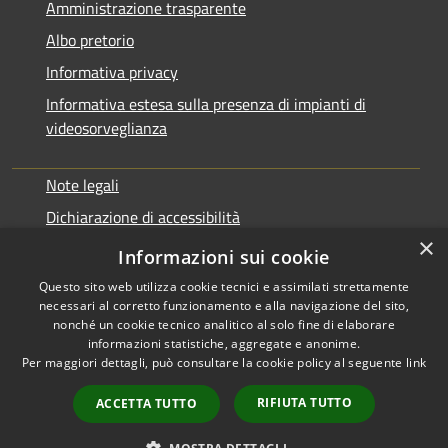
Amministrazione trasparente
Albo pretorio
Informativa privacy
Informativa estesa sulla presenza di impianti di
videosorveglianza
Note legali
Dichiarazione di accessibilità
×
Obbiettivi di accessibilità
Informazioni sui cookie
Questo sito web utilizza cookie tecnici e assimilati strettamente
necessari al corretto funzionamento e alla navigazione del sito,
nonché un cookie tecnico analitico al solo fine di elaborare
informazioni statistiche, aggregate e anonime.
RSS
Copyright © 2026 • Comune di
Per maggiori dettagli, può consultare la cookie policy al seguente
link
Accessibilità
Rialto • Powered by
Privacy
Municipium
Accesso
•
RIFIUTA TUTTO
ACCETTA TUTTO
Cookie
redazione
Mappa del sito