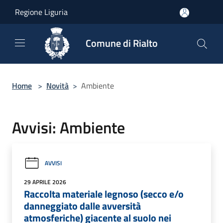
Salta al contenuto principale
Regione Liguria
Comune di Rialto
Home
>
Novità
>
Ambiente
Avvisi: Ambiente
AVVISI
29 APRILE 2026
Raccolta materiale legnoso (secco e/o
danneggiato dalle avversità
atmosferiche) giacente al suolo nei