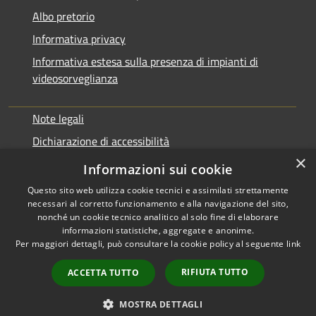
Albo pretorio
Informativa privacy
Informativa estesa sulla presenza di impianti di
videosorveglianza
Note legali
Dichiarazione di accessibilità
×
Obbiettivi di accessibilità
Informazioni sui cookie
Questo sito web utilizza cookie tecnici e assimilati strettamente
necessari al corretto funzionamento e alla navigazione del sito,
nonché un cookie tecnico analitico al solo fine di elaborare
informazioni statistiche, aggregate e anonime.
RSS
Copyright © 2026 • Comune di
Per maggiori dettagli, può consultare la cookie policy al seguente
link
Accessibilità
Rialto • Powered by
Privacy
Municipium
Accesso
•
RIFIUTA TUTTO
ACCETTA TUTTO
Cookie
redazione
Mappa del sito
MOSTRA DETTAGLI