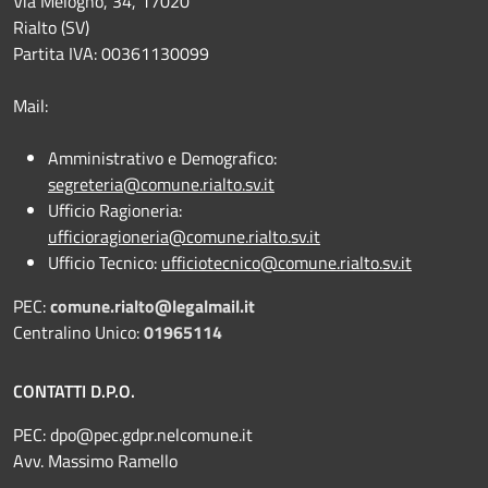
Via Melogno, 34, 17020
Rialto (SV)
Partita IVA: 00361130099
Mail:
Amministrativo e Demografico:
segreteria@comune.rialto.sv.it
Ufficio Ragioneria:
ufficioragioneria@comune.rialto.sv.it
Ufficio Tecnico:
ufficiotecnico@comune.rialto.sv.it
PEC:
comune.rialto@legalmail.it
Centralino Unico:
01965114
CONTATTI D.P.O.
PEC:
dpo@pec.gdpr.nelcomune.it
Avv. Massimo Ramello