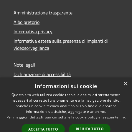
Amministrazione trasparente
Albo pretorio
Informativa privacy
Informativa estesa sulla presenza di impianti di
videosorveglianza
Note legali
Dichiarazione di accessibilità
×
Obbiettivi di accessibilità
Informazioni sui cookie
Questo sito web utilizza cookie tecnici e assimilati strettamente
necessari al corretto funzionamento e alla navigazione del sito,
nonché un cookie tecnico analitico al solo fine di elaborare
informazioni statistiche, aggregate e anonime.
RSS
Copyright © 2026 • Comune di
Per maggiori dettagli, può consultare la cookie policy al seguente
link
Accessibilità
Rialto • Powered by
Privacy
Municipium
Accesso
•
RIFIUTA TUTTO
ACCETTA TUTTO