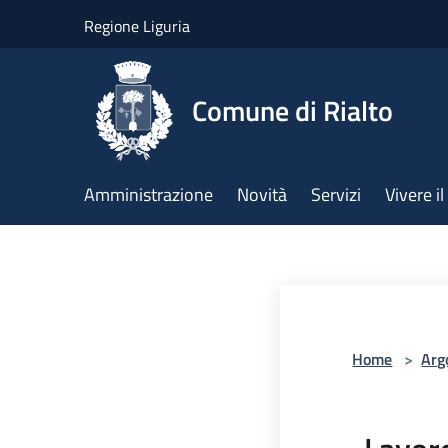
Salta al contenuto principale
Regione Liguria
Comune di Rialto
Amministrazione
Novità
Servizi
Vivere 
Home
>
Arg