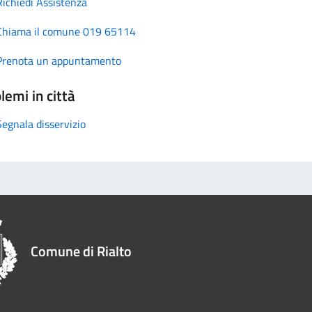
Richiedi Assistenza
Chiama il comune 019 65114
Prenota un appuntamento
lemi in città
Segnala disservizio
Comune di Rialto