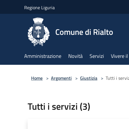
Salta al contenuto principale
Regione Liguria
Comune di Rialto
Amministrazione
Novità
Servizi
Vivere 
Home
>
Argomenti
>
Giustizia
>
Tutti i serviz
Tutti i servizi (3)