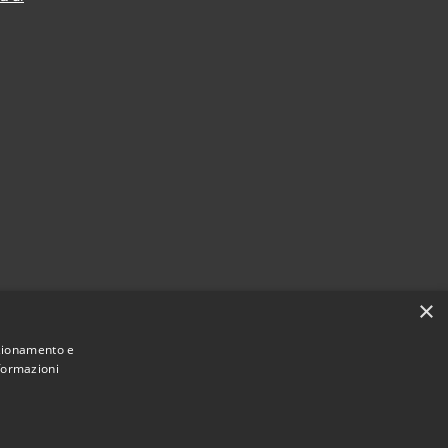
×
nzionamento e
nformazioni