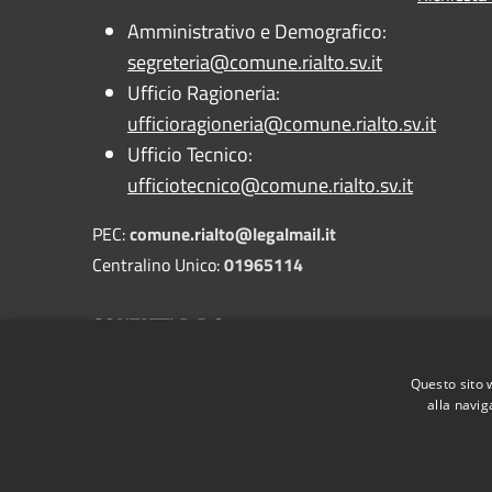
Amministrativo e Demografico:
segreteria@comune.rialto.sv.it
Ufficio Ragioneria:
ufficioragioneria@comune.rialto.sv.it
Ufficio Tecnico:
ufficiotecnico@comune.rialto.sv.it
PEC:
comune.rialto@legalmail.it
Centralino Unico:
01965114
CONTATTI D.P.O.
PEC:
dpo@pec.gdpr.nelcomune.it
Questo sito 
Avv. Massimo Ramello
alla navig