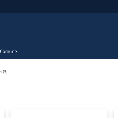
il Comune
i (3)