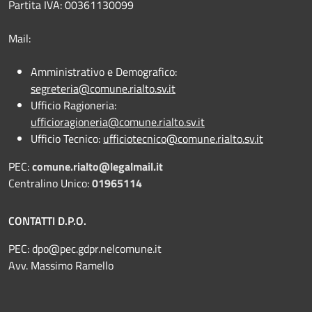
Partita IVA: 00361130099
Mail:
Amministrativo e Demografico:
segreteria@comune.rialto.sv.it
Ufficio Ragioneria:
ufficioragioneria@comune.rialto.sv.it
Ufficio Tecnico:
ufficiotecnico@comune.rialto.sv.it
PEC:
comune.rialto@legalmail.it
Centralino Unico:
01965114
CONTATTI D.P.O.
PEC:
dpo@pec.gdpr.nelcomune.it
Avv. Massimo Ramello