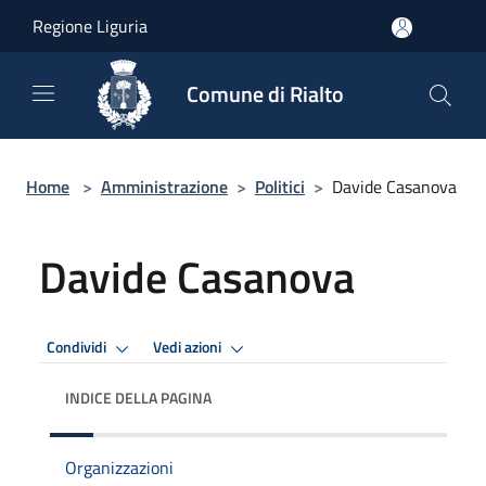
Salta al contenuto principale
Regione Liguria
Comune di Rialto
Home
>
Amministrazione
>
Politici
>
Davide Casanova
Davide Casanova
Condividi
Vedi azioni
INDICE DELLA PAGINA
Organizzazioni