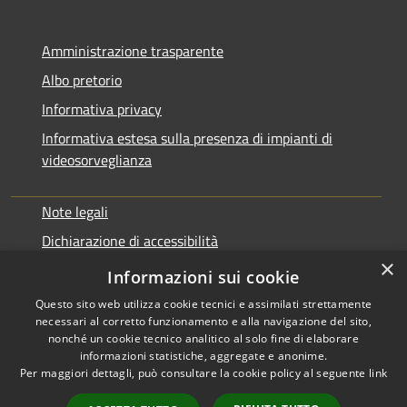
Amministrazione trasparente
Albo pretorio
Informativa privacy
Informativa estesa sulla presenza di impianti di
videosorveglianza
Note legali
Dichiarazione di accessibilità
×
Obbiettivi di accessibilità
Informazioni sui cookie
Questo sito web utilizza cookie tecnici e assimilati strettamente
necessari al corretto funzionamento e alla navigazione del sito,
nonché un cookie tecnico analitico al solo fine di elaborare
informazioni statistiche, aggregate e anonime.
RSS
Copyright © 2026 • Comune di
Per maggiori dettagli, può consultare la cookie policy al seguente
link
Accessibilità
Rialto • Powered by
Privacy
Municipium
Accesso
•