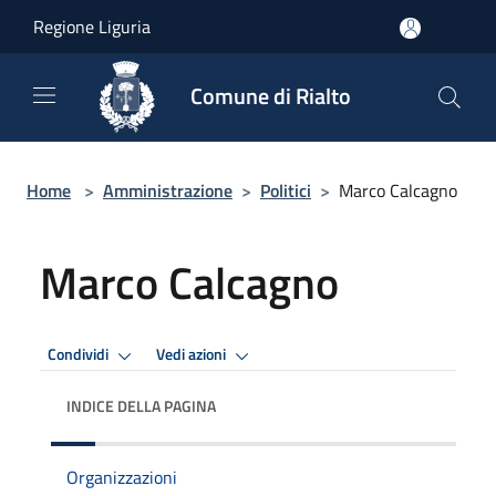
Salta al contenuto principale
Regione Liguria
Comune di Rialto
Home
>
Amministrazione
>
Politici
>
Marco Calcagno
Marco Calcagno
Condividi
Vedi azioni
INDICE DELLA PAGINA
Organizzazioni