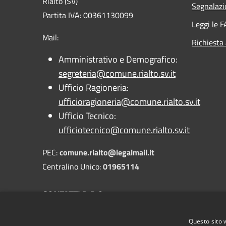
Rialto (SV)
Segnalazi
Partita IVA: 00361130099
Leggi le 
Mail:
Richiesta
Amministrativo e Demografico:
segreteria@comune.rialto.sv.it
Ufficio Ragioneria:
ufficioragioneria@comune.rialto.sv.it
Ufficio Tecnico:
ufficiotecnico@comune.rialto.sv.it
PEC:
comune.rialto@legalmail.it
Centralino Unico:
01965114
CONTATTI D.P.O.
PEC:
dpo@pec.gdpr.nelcomune.it
Questo sito 