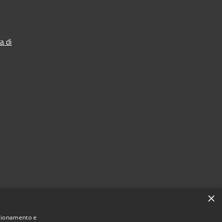
a di
×
nzionamento e