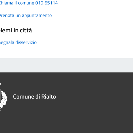
Chiama il comune 019 65114
Prenota un appuntamento
lemi in città
Segnala disservizio
Comune di Rialto