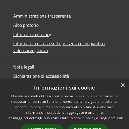
Amministrazione trasparente
Albo pretorio
Informativa privacy
Informativa estesa sulla presenza di impianti di
videosorveglianza
Note legali
Dichiarazione di accessibilità
×
Obbiettivi di accessibilità
Informazioni sui cookie
Questo sito web utilizza cookie tecnici e assimilati strettamente
necessari al corretto funzionamento e alla navigazione del sito,
nonché un cookie tecnico analitico al solo fine di elaborare
informazioni statistiche, aggregate e anonime.
RSS
Copyright © 2026 • Comune di
Per maggiori dettagli, può consultare la cookie policy al seguente
link
Accessibilità
Rialto • Powered by
Privacy
Municipium
Accesso
•