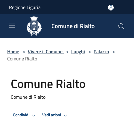
Salta al contenuto principale
Regione Liguria
Comune di Rialto
Home
>
Vivere il Comune
>
Luoghi
>
Palazzo
>
Comune Rialto
Comune Rialto
Comune di Rialto
Condividi
Vedi azioni