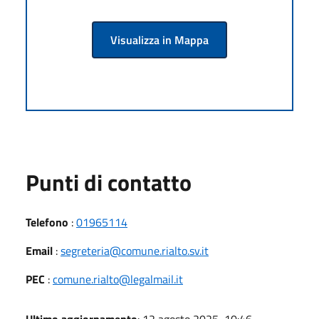
Visualizza in Mappa
Punti di contatto
Telefono
:
01965114
Email
:
segreteria@comune.rialto.sv.it
PEC
:
comune.rialto@legalmail.it
Ultimo aggiornamento
: 12 agosto 2025, 10:46