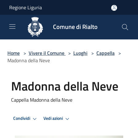
Salta al contenuto principale
Regione Liguria
Comune di Rialto
Home
>
Vivere il Comune
>
Luoghi
>
Cappella
>
Madonna della Neve
Madonna della Neve
Cappella Madonna della Neve
Condividi
Vedi azioni