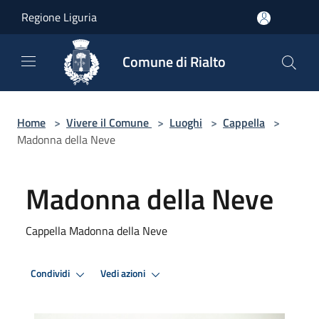
Salta al contenuto principale
Regione Liguria
Comune di Rialto
Home
>
Vivere il Comune
>
Luoghi
>
Cappella
>
Madonna della Neve
Madonna della Neve
Cappella Madonna della Neve
Condividi
Vedi azioni