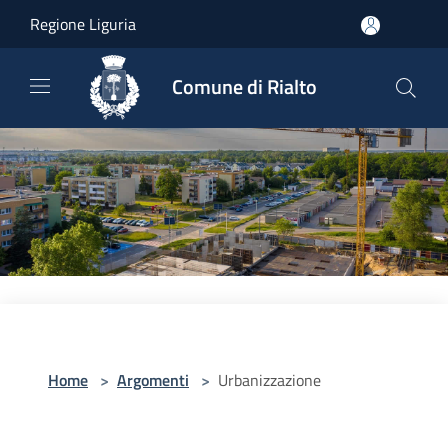
Salta al contenuto principale
Regione Liguria
Comune di Rialto
Home
>
Argomenti
>
Urbanizzazione