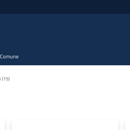
il Comune
i (15)