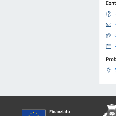
Cont
Prob