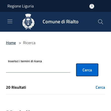
Salta al contenuto principale
Regione Liguria
Comune di Rialto
Home
>
Ricerca
Inserisci i termini di ricerca
Cerca
20 Risultati
Cerca
[results] Risultati