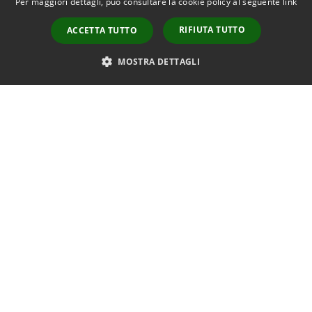
Per maggiori dettagli, può consultare la cookie policy al seguente
link
CONTATTI D.P.O.
RIFIUTA TUTTO
ACCETTA TUTTO
PEC:
dpo@pec.gdpr.nelcomune.it
MOSTRA DETTAGLI
Avv. Massimo Ramello
Prenotazione appuntamento
Segnalazione disservizio
Leggi le FAQ
Richiesta assistenza
Amministrazione trasparente
Albo pretorio