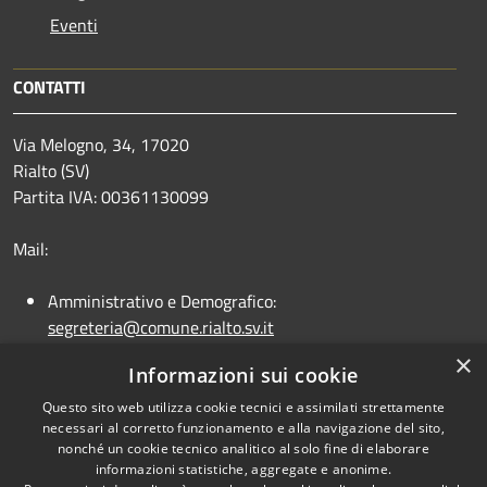
Eventi
CONTATTI
Via Melogno, 34, 17020
Rialto (SV)
Partita IVA: 00361130099
Mail:
Amministrativo e Demografico:
segreteria@comune.rialto.sv.it
Ufficio Ragioneria:
×
Informazioni sui cookie
ufficioragioneria@comune.rialto.sv.it
Ufficio Tecnico:
ufficiotecnico@comune.rialto.sv.it
Questo sito web utilizza cookie tecnici e assimilati strettamente
necessari al corretto funzionamento e alla navigazione del sito,
PEC:
comune.rialto@legalmail.it
nonché un cookie tecnico analitico al solo fine di elaborare
informazioni statistiche, aggregate e anonime.
Centralino Unico:
01965114