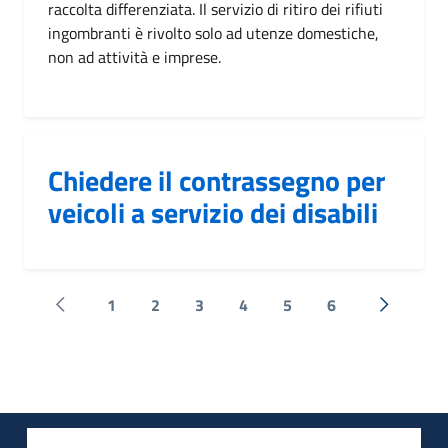
raccolta differenziata. Il servizio di ritiro dei rifiuti
ingombranti è rivolto solo ad utenze domestiche,
non ad attività e imprese.
Chiedere il contrassegno per
veicoli a servizio dei disabili
1
2
3
4
5
6
Pagina precedente
Successi