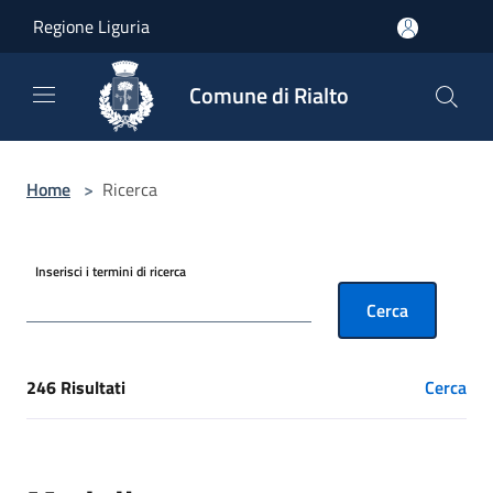
Salta al contenuto principale
Regione Liguria
Comune di Rialto
Home
>
Ricerca
Inserisci i termini di ricerca
Cerca
246 Risultati
Cerca
[results] Risultati