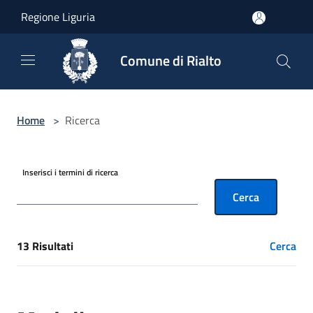
Salta al contenuto principale
Regione Liguria
Comune di Rialto
Home
>
Ricerca
Inserisci i termini di ricerca
Cerca
13 Risultati
Cerca
[results] Risultati