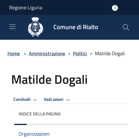
Salta al contenuto principale
Regione Liguria
Comune di Rialto
Home
>
Amministrazione
>
Politici
>
Matilde Dogali
Matilde Dogali
Condividi
Vedi azioni
INDICE DELLA PAGINA
Organizzazioni