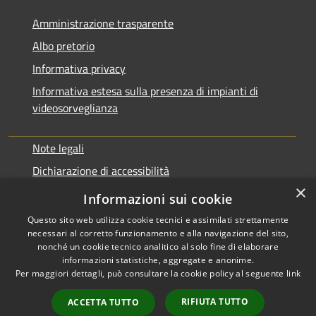
Amministrazione trasparente
Albo pretorio
Informativa privacy
Informativa estesa sulla presenza di impianti di
videosorveglianza
Note legali
Dichiarazione di accessibilità
×
Obbiettivi di accessibilità
Informazioni sui cookie
Questo sito web utilizza cookie tecnici e assimilati strettamente
necessari al corretto funzionamento e alla navigazione del sito,
nonché un cookie tecnico analitico al solo fine di elaborare
informazioni statistiche, aggregate e anonime.
RSS
Copyright © 2026 • Comune di
Per maggiori dettagli, può consultare la cookie policy al seguente
link
Accessibilità
Rialto • Powered by
Privacy
Municipium
Accesso
•
RIFIUTA TUTTO
ACCETTA TUTTO
Cookie
redazione