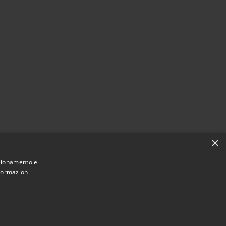
×
nzionamento e
nformazioni