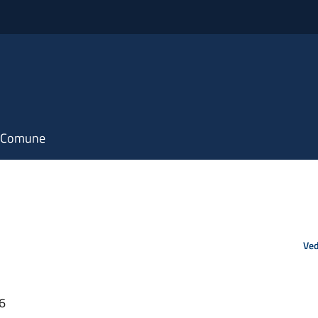
il Comune
Ved
06