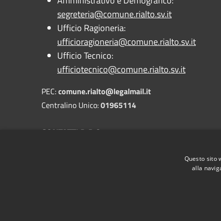
Amministrativo e Demografico:
segreteria@comune.rialto.sv.it
Ufficio Ragioneria:
ufficioragioneria@comune.rialto.sv.it
Ufficio Tecnico:
ufficiotecnico@comune.rialto.sv.it
PEC:
comune.rialto@legalmail.it
Centralino Unico:
01965114
CONTATTI D.P.O.
PEC:
dpo@pec.gdpr.nelcomune.it
Questo sito 
Avv. Massimo Ramello
alla navig