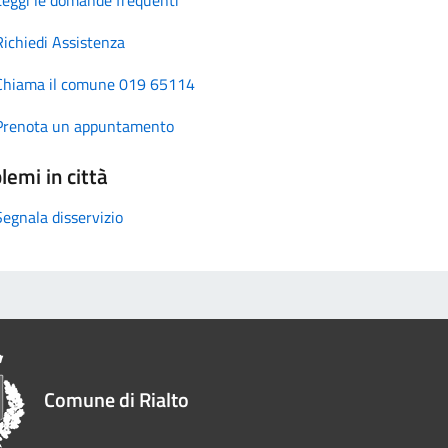
Richiedi Assistenza
Chiama il comune 019 65114
Prenota un appuntamento
lemi in città
Segnala disservizio
Comune di Rialto