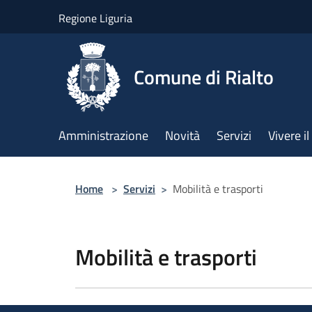
Salta al contenuto principale
Regione Liguria
Comune di Rialto
Amministrazione
Novità
Servizi
Vivere 
Home
>
Servizi
>
Mobilità e trasporti
Mobilità e trasporti