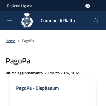
Salta al contenuto principale
Regione Liguria
Comune di Rialto
Home
>
PagoPa
PagoPa
Ultimo aggiornamento
: 23 marzo 2024, 10:45
PagoPa - Diaphanum