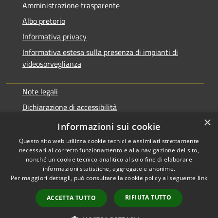
Amministrazione trasparente
Albo pretorio
Informativa privacy
Informativa estesa sulla presenza di impianti di
videosorveglianza
Note legali
Dichiarazione di accessibilità
×
Obbiettivi di accessibilità
Informazioni sui cookie
Questo sito web utilizza cookie tecnici e assimilati strettamente
necessari al corretto funzionamento e alla navigazione del sito,
nonché un cookie tecnico analitico al solo fine di elaborare
informazioni statistiche, aggregate e anonime.
RSS
Copyright © 2026 • Comune di
Per maggiori dettagli, può consultare la cookie policy al seguente
link
Accessibilità
Rialto • Powered by
Privacy
Municipium
Accesso
•
RIFIUTA TUTTO
ACCETTA TUTTO
Cookie
redazione