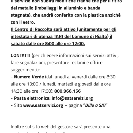
Il servizio non subirà modifiche tranne che per il ritiro
del metallo (imballaggi in alluminio e banda
stagnata), che andrà conferito con la plastica anziché
con il vetro.
Il Centro di Raccolta sarà attivo (unitamente per gli
intestatari di utenza TARI del Comune di Rialto) il
sabato dalle ore 8:00 alle ore 12:00.
CONTATTI
(per chiedere informazioni sui servizi attivi,
fare segnalazioni, presentare reclami e offrire
suggerimenti):
-
Numero Verde
(dal lunedì al venerdì dalle ore 8:30
alle ore 13:00 / lunedì, martedì e giovedì dalle ore
14:30 alle ore 17:00):
800.966.156
-
Posta elettronica: info@satservizi.org
- Sito
www.satservizi.org
– pagina “
Dillo a SAT
”
Inoltre sul sito web del gestore sarà presente una