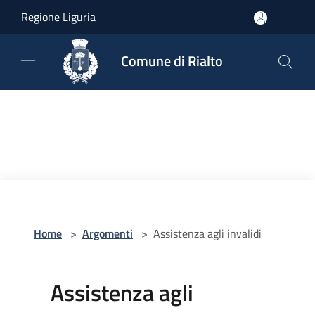
Salta al contenuto principale
Regione Liguria
Comune di Rialto
Home
>
Argomenti
>
Assistenza agli invalidi
Assistenza agli