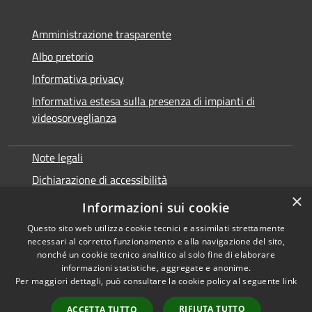
Amministrazione trasparente
Albo pretorio
Informativa privacy
Informativa estesa sulla presenza di impianti di
videosorveglianza
Note legali
Dichiarazione di accessibilità
×
Obbiettivi di accessibilità
Informazioni sui cookie
Questo sito web utilizza cookie tecnici e assimilati strettamente
necessari al corretto funzionamento e alla navigazione del sito,
nonché un cookie tecnico analitico al solo fine di elaborare
informazioni statistiche, aggregate e anonime.
RSS
Copyright © 2026 • Comune di
Per maggiori dettagli, può consultare la cookie policy al seguente
link
Accessibilità
Rialto • Powered by
Privacy
Municipium
Accesso
•
RIFIUTA TUTTO
ACCETTA TUTTO