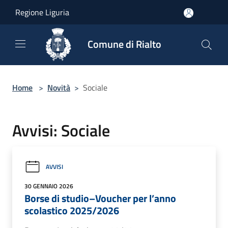
Salta al contenuto principale
Regione Liguria
Comune di Rialto
Home
>
Novità
>
Sociale
Avvisi: Sociale
AVVISI
30 GENNAIO 2026
Borse di studio–Voucher per l’anno
scolastico 2025/2026